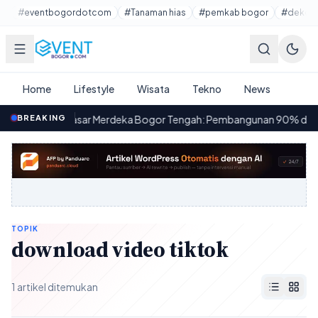
Lewati ke konten utama
#eventbogordotcom
#Tanaman hias
#pemkab bogor
#dekora
Home
Lifestyle
Wisata
Tekno
News
·
BREAKING
Pasar Merdeka Bogor Tengah: Pembangunan 90% dan Ren
07.17
TOPIK
download video tiktok
1 artikel ditemukan