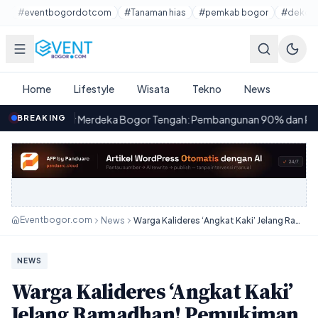
Lewati ke konten utama
#eventbogordotcom
#Tanaman hias
#pemkab bogor
#dekora
Home
Lifestyle
Wisata
Tekno
News
 Merdeka Bogor Tengah: Pembangunan 90% dan Rencana Operasion
BREAKING
Eventbogor.com
News
Warga Kalideres ‘Angkat Kaki’ Jelang Ramadhan! Pemukiman Disulap Jadi TPU?
NEWS
Warga Kalideres ‘Angkat Kaki’
Jelang Ramadhan! Pemukiman