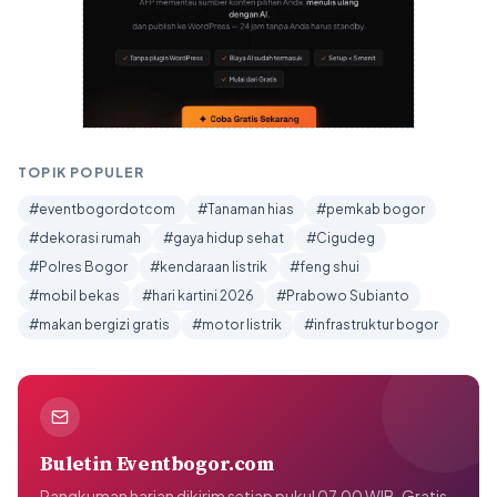
TOPIK POPULER
#eventbogordotcom
#Tanaman hias
#pemkab bogor
#dekorasi rumah
#gaya hidup sehat
#Cigudeg
#Polres Bogor
#kendaraan listrik
#feng shui
#mobil bekas
#hari kartini 2026
#Prabowo Subianto
#makan bergizi gratis
#motor listrik
#infrastruktur bogor
Buletin Eventbogor.com
Rangkuman harian dikirim setiap pukul 07.00 WIB. Gratis,