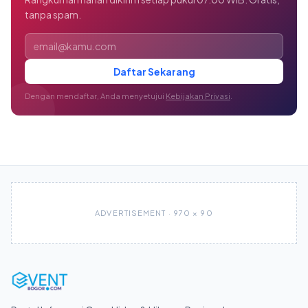
tanpa spam.
Alamat email
Daftar Sekarang
Dengan mendaftar, Anda menyetujui
Kebijakan Privasi
.
ADVERTISEMENT · 970 × 90