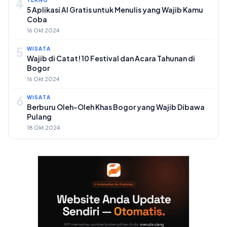
4
TEKNO
5 Aplikasi AI Gratis untuk Menulis yang Wajib Kamu
Coba
16 Okt 2024
5
WISATA
Wajib di Catat! 10 Festival dan Acara Tahunan di
Bogor
16 Okt 2024
6
WISATA
Berburu Oleh-Oleh Khas Bogor yang Wajib Dibawa
Pulang
18 Okt 2024