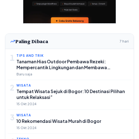
Paling Dibaca
7 hari
1
TIPS AND TRIK
Tanaman Hias Outdoor Pembawa Rezeki:
Mempercantik Lingkungan dan Membawa
Keberuntungan
Baru saja
2
WISATA
Tempat Wisata Sejuk di Bogor: 10 Destinasi Pilihan
untuk Relaksasi”
15 Okt 2024
3
WISATA
10 Rekomendasi Wisata Murah di Bogor
15 Okt 2024