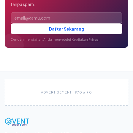
tanpa spam.
Alamat email
Daftar Sekarang
Dengan mendaftar, Anda menyetujui
Kebijakan Privasi
.
ADVERTISEMENT · 970 × 90