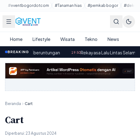
Lewati ke konten utama
#eventbogordotcom
#Tanaman hias
#pemkab bogor
#dekora
Home
Lifestyle
Wisata
Tekno
News
n Membawa Keberuntungan
BREAKING
·
Rekayasa Lalu Lintas Selama Kir
19.50
Beranda
Cart
Cart
Diperbarui:
23 Agustus 2024