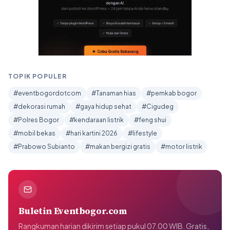
TOPIK POPULER
#eventbogordotcom
#Tanaman hias
#pemkab bogor
#dekorasi rumah
#gaya hidup sehat
#Cigudeg
#Polres Bogor
#kendaraan listrik
#feng shui
#mobil bekas
#hari kartini 2026
#lifestyle
#Prabowo Subianto
#makan bergizi gratis
#motor listrik
Buletin Eventbogor.com
Rangkuman harian dikirim setiap pukul 07.00 WIB. Gratis,