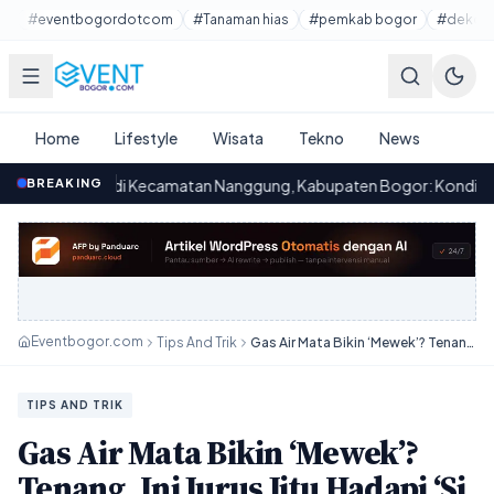
Lewati ke konten utama
#eventbogordotcom
#Tanaman hias
#pemkab bogor
#dekora
Home
Lifestyle
Wisata
Tekno
News
di Kecamatan Nanggung, Kabupaten Bogor: Kondisi yang Memprihat
BREAKING
Eventbogor.com
Tips And Trik
Gas Air Mata Bikin ‘Mewek’? Tenang, Ini Jurus Jitu Hadapi ‘Si Pedih’ Saat Demo!
TIPS AND TRIK
Gas Air Mata Bikin ‘Mewek’?
Tenang, Ini Jurus Jitu Hadapi ‘Si