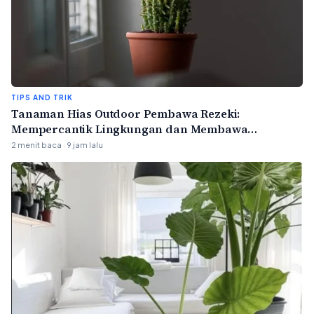
TIPS AND TRIK
Tanaman Hias Outdoor Pembawa Rezeki:
Mempercantik Lingkungan dan Membawa
Keberuntungan
2 menit baca · 9 jam lalu