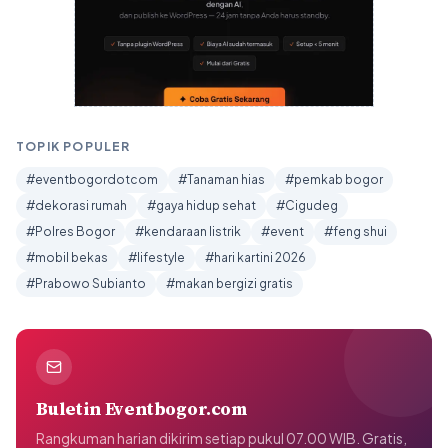
TOPIK POPULER
#eventbogordotcom
#Tanaman hias
#pemkab bogor
#dekorasi rumah
#gaya hidup sehat
#Cigudeg
#Polres Bogor
#kendaraan listrik
#event
#feng shui
#mobil bekas
#lifestyle
#hari kartini 2026
#Prabowo Subianto
#makan bergizi gratis
Buletin Eventbogor.com
Rangkuman harian dikirim setiap pukul 07.00 WIB. Gratis,