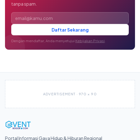
tanpa spam.
Alamat email
Daftar Sekarang
Dengan mendaftar, Anda menyetujui
Kebijakan Privasi
.
ADVERTISEMENT · 970 × 90
Portal Informasi Gaya Hidup & Hiburan Regional