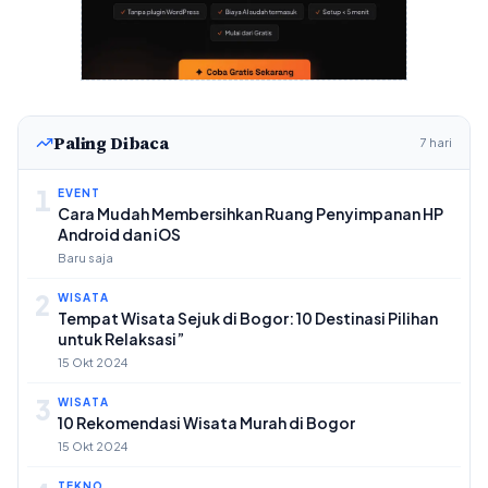
Paling Dibaca
7 hari
1
EVENT
Cara Mudah Membersihkan Ruang Penyimpanan HP
Android dan iOS
Baru saja
2
WISATA
Tempat Wisata Sejuk di Bogor: 10 Destinasi Pilihan
untuk Relaksasi”
15 Okt 2024
3
WISATA
10 Rekomendasi Wisata Murah di Bogor
15 Okt 2024
TEKNO