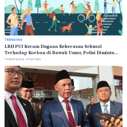
TRENDING
LBH PUI Kecam Dugaan Kekerasan Seksual
Terhadap Korban di Bawah Umur, Polisi Diminta
Bertindak Profesional
1 menit baca · 6 hari lalu