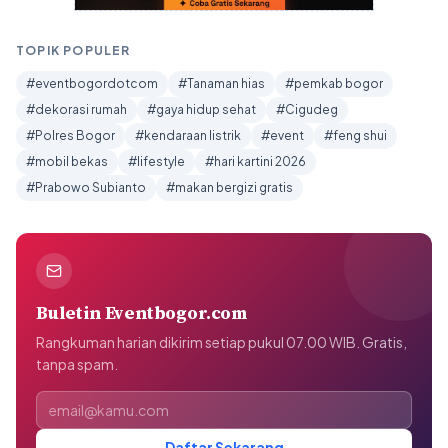
TOPIK POPULER
#eventbogordotcom
#Tanaman hias
#pemkab bogor
#dekorasi rumah
#gaya hidup sehat
#Cigudeg
#Polres Bogor
#kendaraan listrik
#event
#feng shui
#mobil bekas
#lifestyle
#hari kartini 2026
#Prabowo Subianto
#makan bergizi gratis
Buletin Eventbogor.com
Rangkuman harian dikirim setiap pukul 07.00 WIB. Gratis,
tanpa spam.
Alamat email
Daftar Sekarang