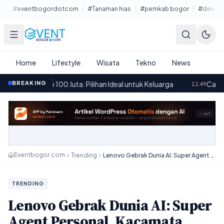
Lewati ke konten utama
#eventbogordotcom
#Tanaman hias
#pemkab bogor
#dekora
Home
Lifestyle
Wisata
Tekno
News
Juta: Pilihan Ideal untuk Keluarga
BREAKING
·
Cara Mudah Membersihka
12.49
Eventbogor.com
Trending
Lenovo Gebrak Dunia AI: Super Agent Personal, Kacamata Pintar, Hingga Robot Anjing!
TRENDING
Lenovo Gebrak Dunia AI: Super
Agent Personal, Kacamata