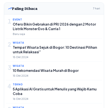
Paling Dibaca
7 hari
1
EVENT
Ofero Bikin Gebrakan di PRJ 2026 dengan 2 Motor
Listrik Monster Evo & Carria 1
Baru saja
2
WISATA
Tempat Wisata Sejuk di Bogor: 10 Destinasi Pilihan
untuk Relaksasi”
15 Okt 2024
3
WISATA
10 Rekomendasi Wisata Murah di Bogor
15 Okt 2024
4
TEKNO
5 Aplikasi AI Gratis untuk Menulis yang Wajib Kamu
Coba
16 Okt 2024
WISATA