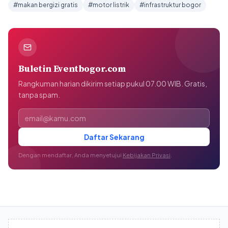
#makan bergizi gratis
#motor listrik
#infrastruktur bogor
Buletin Eventbogor.com
Rangkuman harian dikirim setiap pukul 07.00 WIB. Gratis,
tanpa spam.
Alamat email
Daftar Sekarang
Dengan mendaftar, Anda menyetujui
Kebijakan Privasi
.