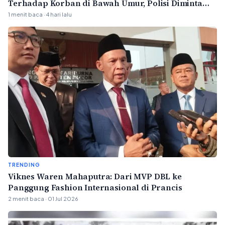
Terhadap Korban di Bawah Umur, Polisi Diminta
Bertindak Profesional
1 menit baca · 4 hari lalu
TRENDING
Viknes Waren Mahaputra: Dari MVP DBL ke
Panggung Fashion Internasional di Prancis
2 menit baca · 01 Jul 2026