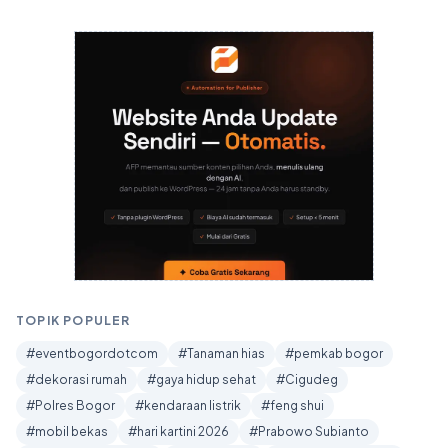
TOPIK POPULER
#eventbogordotcom
#Tanaman hias
#pemkab bogor
#dekorasi rumah
#gaya hidup sehat
#Cigudeg
#Polres Bogor
#kendaraan listrik
#feng shui
#mobil bekas
#hari kartini 2026
#Prabowo Subianto