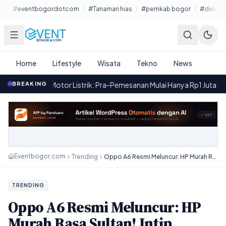
Lewati ke konten utama
#eventbogordotcom
#Tanaman hias
#pemkab bogor
#dekora
Home
Lifestyle
Wisata
Tekno
News
otor Listrik: Pra-Pemesanan Mulai Hanya Rp1 Juta
BREAKING
·
Yadea OST
16.43
Eventbogor.com
Trending
Oppo A6 Resmi Meluncur: HP Murah Rasa Sultan! Intip Spesifikasi & Keunggulannya!
TRENDING
Oppo A6 Resmi Meluncur: HP
Murah Rasa Sultan! Intip