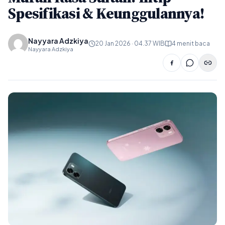
Spesifikasi & Keunggulannya!
Nayyara Adzkiya
20 Jan 2026 · 04.37 WIB
4 menit baca
Nayyara Adzkiya