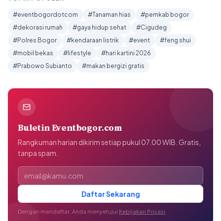
#eventbogordotcom
#Tanaman hias
#pemkab bogor
#dekorasi rumah
#gaya hidup sehat
#Cigudeg
#Polres Bogor
#kendaraan listrik
#event
#feng shui
#mobil bekas
#lifestyle
#hari kartini 2026
#Prabowo Subianto
#makan bergizi gratis
Buletin Eventbogor.com
Rangkuman harian dikirim setiap pukul 07.00 WIB. Gratis,
tanpa spam.
Alamat email
Daftar Sekarang
Dengan mendaftar, Anda menyetujui
Kebijakan Privasi
.