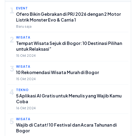
1
EVENT
Ofero Bikin Gebrakan di PRJ 2026 dengan 2 Motor
Listrik Monster Evo & Carria 1
Baru saja
2
WISATA
Tempat Wisata Sejuk di Bogor: 10 Destinasi Pilihan
untuk Relaksasi”
15 Okt 2024
3
WISATA
10 Rekomendasi Wisata Murah di Bogor
15 Okt 2024
4
TEKNO
5 Aplikasi AI Gratis untuk Menulis yang Wajib Kamu
Coba
16 Okt 2024
5
WISATA
Wajib di Catat! 10 Festival dan Acara Tahunan di
Bogor