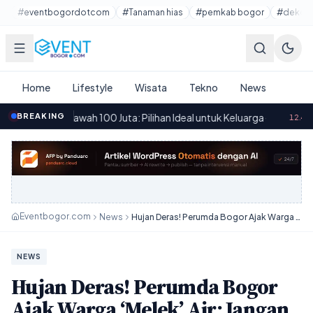
Lewati ke konten utama
#eventbogordotcom
#Tanaman hias
#pemkab bogor
#dekora
Home
Lifestyle
Wisata
Tekno
News
ah 100 Juta: Pilihan Ideal untuk Keluarga
BREAKING
·
Cara Mudah Membe
12.49
Eventbogor.com
News
Hujan Deras! Perumda Bogor Ajak Warga ‘Melek’ Air: Jangan Cuma Pakai!
NEWS
Hujan Deras! Perumda Bogor
Ajak Warga ‘Melek’ Air: Jangan