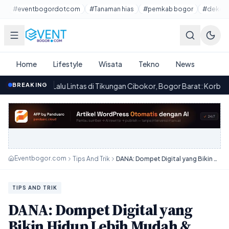
Lewati ke konten utama
#eventbogordotcom
#Tanaman hias
#pemkab bogor
#dekora
Home
Lifestyle
Wisata
Tekno
News
alu Lintas di Tikungan Cibokor, Bogor Barat: Korban Tewas dan Truk 
BREAKING
Eventbogor.com
Tips And Trik
DANA: Dompet Digital yang Bikin Hidup Lebih Mudah & Kantong Tebal!
TIPS AND TRIK
DANA: Dompet Digital yang
Bikin Hidup Lebih Mudah &