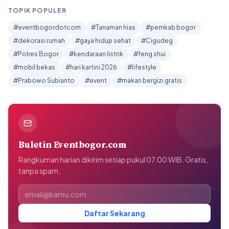
TOPIK POPULER
#eventbogordotcom
#Tanaman hias
#pemkab bogor
#dekorasi rumah
#gaya hidup sehat
#Cigudeg
#Polres Bogor
#kendaraan listrik
#feng shui
#mobil bekas
#hari kartini 2026
#lifestyle
#Prabowo Subianto
#event
#makan bergizi gratis
Buletin Eventbogor.com
Rangkuman harian dikirim setiap pukul 07.00 WIB. Gratis,
tanpa spam.
Alamat email
Daftar Sekarang