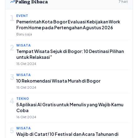
Paling Dibaca
7 hari
1
EVENT
Pemerintah Kota Bogor Evaluasi Kebijakan Work
From Home pada Pertengahan Agustus 2026
Baru saja
2
WISATA
Tempat Wisata Sejuk di Bogor: 10 Destinasi Pilihan
untuk Relaksasi”
15 Okt 2024
3
WISATA
10 Rekomendasi Wisata Murah di Bogor
15 Okt 2024
4
TEKNO
5 Aplikasi AI Gratis untuk Menulis yang Wajib Kamu
Coba
16 Okt 2024
5
WISATA
Wajib di Catat! 10 Festival dan Acara Tahunan di