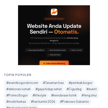
TOPIK POPULER
#eventbogordotcom
#Tanaman hias
#pemkab bogor
#dekorasi rumah
#gaya hidup sehat
#Cigudeg
#event
#Polres Bogor
#lifestyle
#kendaraan listrik
#feng shui
#mobil bekas
#hari kartini 2026
#Prabowo Subianto
#makan bergizi gratis