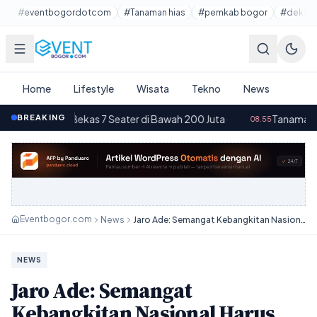
Lewati ke konten utama
#eventbogordotcom
#Tanaman hias
#pemkab bogor
#dekora
Home
Lifestyle
Wisata
Tekno
News
Bekas 7 Seater di Bawah 200 Juta
BREAKING
·
Tanaman Gantung Minimal
08.55
Eventbogor.com
News
Jaro Ade: Semangat Kebangkitan Nasional Harus Dihidupkan Melalui Kepemimpinan Berbasis Pancasila
NEWS
Jaro Ade: Semangat
Kebangkitan Nasional Harus