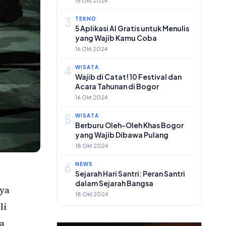
15 Okt 2024
3
TEKNO
5 Aplikasi AI Gratis untuk Menulis
yang Wajib Kamu Coba
16 Okt 2024
4
WISATA
Wajib di Catat! 10 Festival dan
Acara Tahunan di Bogor
16 Okt 2024
5
WISATA
Berburu Oleh-Oleh Khas Bogor
yang Wajib Dibawa Pulang
18 Okt 2024
6
NEWS
Sejarah Hari Santri: Peran Santri
dalam Sejarah Bangsa
aya
18 Okt 2024
li
a