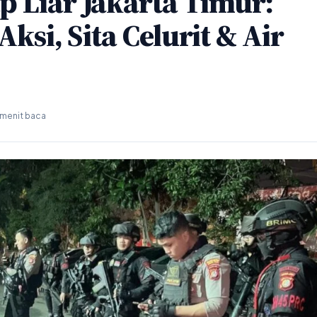
 Liar Jakarta Timur:
Aksi, Sita Celurit & Air
 menit baca