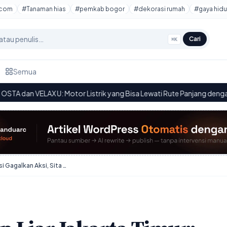
tcom
#Tanaman hias
#pemkab bogor
#dekorasi rumah
#gaya hidu
Cari
⌘K
Semua
Motor Listrik yang Bisa Lewati Rute Panjang dengan Efisiensi Baterai
·
Tawuran & Balap Liar Jakarta Timur: Polisi Gagalkan Aksi, Sita Celurit & Air Keras!