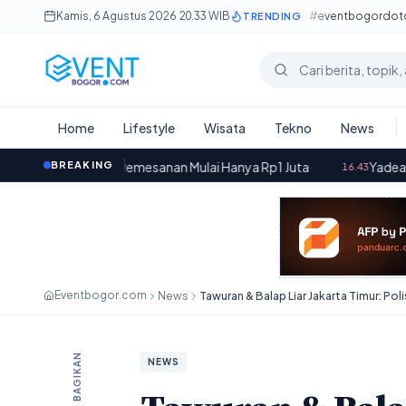
Lewati ke konten utama
Kamis, 6 Agustus 2026
·
20.33 WIB
#eventbogordo
TRENDING
Cari berita
Home
Lifestyle
Wisata
Tekno
News
ra-Pemesanan Mulai Hanya Rp1 Juta
BREAKING
·
Yadea OSTA dan VELAX U: 
16.43
Eventbogor.com
News
BAGIKAN
NEWS