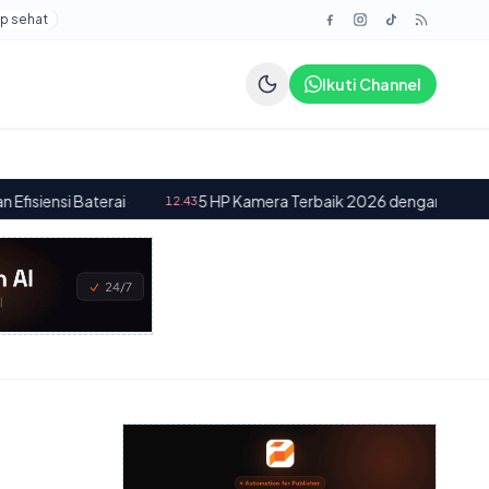
p sehat
Ikuti Channel
5 HP Kamera Terbaik 2026 dengan Sensor Besar dan Kamer
12.43