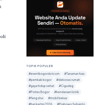
k
oli
TOPIK POPULER
#eventbogordotcom
#Tanaman hias
#pemkab bogor
#dekorasi rumah
#gaya hidup sehat
#Cigudeg
#Polres Bogor
#kendaraan listrik
#feng shui
#mobil bekas
#hari kartini 2026
#Prabowo Subianto