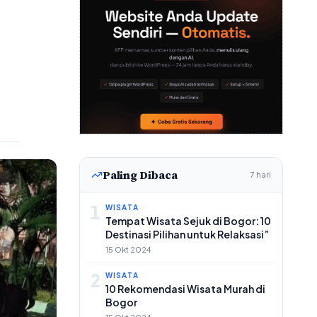
Paling Dibaca
7 hari
1
WISATA
Tempat Wisata Sejuk di Bogor: 10
Destinasi Pilihan untuk Relaksasi”
15 Okt 2024
2
WISATA
10 Rekomendasi Wisata Murah di
Bogor