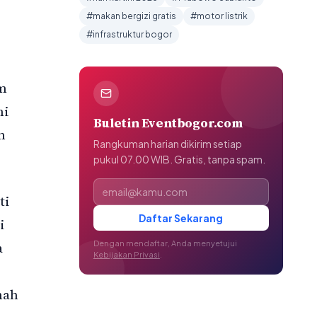
#makan bergizi gratis
#motor listrik
#infrastruktur bogor
um
ni
Buletin Eventbogor.com
n
Rangkuman harian dikirim setiap
pukul 07.00 WIB. Gratis, tanpa spam.
Alamat email
ti
Daftar Sekarang
i
Dengan mendaftar, Anda menyetujui
a
Kebijakan Privasi
.
nah