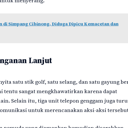
 untuk menyerang.
n di Simpang Cibinong, Diduga Dipicu Kemacetan dan
anganan Lanjut
ita satu stik golf, satu selang, dan satu gayung ber
ini tentu sangat mengkhawatirkan karena dapat
in. Selain itu, tiga unit telepon genggam juga turu
komunikasi untuk merencanakan aksi-aksi tersebut
ara pemuda yang diamankan kemudian diserahkan