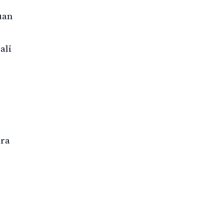
uan
ali
ara