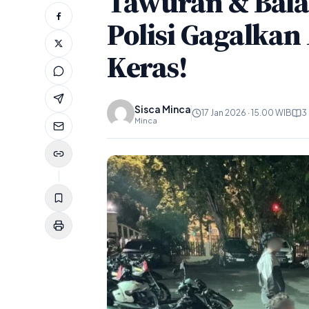
Tawuran & Balap
Polisi Gagalkan 
Keras!
Sisca Minca
17 Jan 2026 · 15.00 WIB
3
Minca